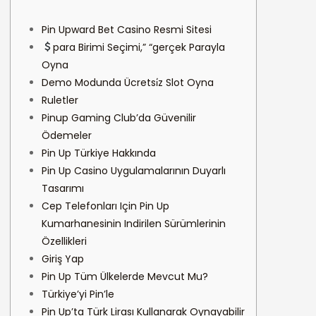
Pin Upward Bet Casino Resmi Sitesi
para Birimi Seçimi,” “gerçek Parayla
Oyna
Demo Modunda Ücretsi̇z Slot Oyna
Ruletler
Pinup Gaming Club’da Güvenilir
Ödemeler
Pin Up Türkiye Hakkında
Pin Up Casino Uygulamalarının Duyarlı
Tasarımı
Cep Telefonları Için Pin Up
Kumarhanesinin Indirilen Sürümlerinin
Özellikleri
Giriş Yap
Pin Up Tüm Ülkelerde Mevcut Mu?
Türkiye’yi Pin’le
Pin Up’ta Türk Lirası Kullanarak Oynayabilir