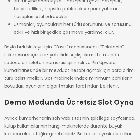
Bu tür yinelenen kişisel” “hesaplar (çoklu hesaplar)
tespit edilirse, hepsi kapatılacak ve para yatırma
hesapları iptal edilecektir.
Uzmanlar, oyuncuların her türlü sorununu ve sorusunu
etkili ve hızlı bir şekilde çözmeye yardımcı olur.
Böyle hızlı bir kayıt için, “Kayıt” menüsündeki “Telefonla”
sekmesini seçmeniz yeterlidir. Açılış ekranı formunda
sadece bir telefon numarası girilmeli ve Pin Upward
kumarhanesinde bir mevduat hesabı açmak için para birimi
türü belirtilmelidir. Slot makinelerindeki minimum bahislerin
boyutları, oyunların algoritmaları tarafından belirlenir.
Demo Modunda Ücretsi̇z Slot Oyna
Ayrıca kumarhanenin sah web sitesinin spicilège sayfasında,
kulüp kullanıcılarının hangi makinelerde durante büyük
kazancı elde ettiğini görebilirsiniz. Bu tablo sayesinde online