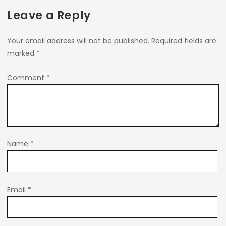
Leave a Reply
Your email address will not be published.
Required fields are
marked
*
Comment
*
Name
*
Email
*