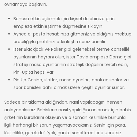
oynamaya başlayın.
Bonusu etkinleştirmek için kişisel dolabınıza girin
empieza etkinleştirme düğmesine tıklayın.
Ayrıca e-posta hesabınıza gitmeniz ve aldığınız mektup
aracılığıyla profilinizi etkinleştirmeniz önerilir.
İster Blackjack ve Poker gibi geleneksel terme conseillé
oyunlarının hayranı olun, ister Tavla empieza Dama gibi
strateji masa oyunlarının stratejik doğasını tercih edin,
Pin-Up’ta hepsi var.
Pin Up Casino, slotlar, masa oyunları, canlı casinolar ve
spor bahisleri dahil olmak üzere çeşitli oyunlar sunar.
Sadece bir tıklama aldığından, nasıl yapılacağını hemen
anlayacaksınız. Bahislerin nasıl yapıldığını anlamak için bahis
şirketinin kurallarını okuyun ve o zaman kesinlikle bununla
ilgili herhangi bir sorun yaşamayacaksınız. Senin için para,
Kesinlikle, gerek de” “yok, çünkü sanal kredilerle ücretsiz