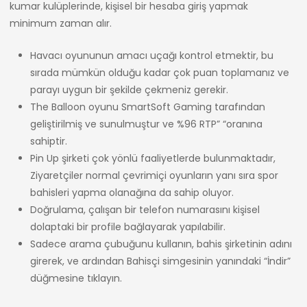
kumar kulüplerinde, kişisel bir hesaba giriş yapmak
minimum zaman alır.
Havacı oyununun amacı uçağı kontrol etmektir, bu
sırada mümkün olduğu kadar çok puan toplamanız ve
parayı uygun bir şekilde çekmeniz gerekir.
The Balloon oyunu SmartSoft Gaming tarafından
geliştirilmiş ve sunulmuştur ve %96 RTP” “oranına
sahiptir.
Pin Up şirketi çok yönlü faaliyetlerde bulunmaktadır,
Ziyaretçiler normal çevrimiçi oyunların yanı sıra spor
bahisleri yapma olanağına da sahip oluyor.
Doğrulama, çalışan bir telefon numarasını kişisel
dolaptaki bir profile bağlayarak yapılabilir.
Sadece arama çubuğunu kullanın, bahis şirketinin adını
girerek, ve ardından Bahisçi simgesinin yanındaki “İndir”
düğmesine tıklayın.