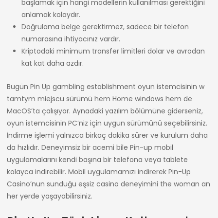
başlamak için hangi modellerin kullanılması gerektiğini
anlamak kolaydır.
Doğrulama belge gerektirmez, sadece bir telefon
numarasına ihtiyacınız vardır.
Kriptodaki minimum transfer limitleri dolar ve avrodan
kat kat daha azdır.
Bugün Pin Up gambling establishment oyun istemcisinin w
tamtym miejscu sürümü hem Home windows hem de
MacOS’ta çalışıyor. Aynadaki yazılım bölümüne giderseniz,
oyun istemcisinin PC’niz için uygun sürümünü seçebilirsiniz.
İndirme işlemi yalnızca birkaç dakika sürer ve kurulum daha
da hızlıdır. Deneyimsiz bir acemi bile Pin-up mobil
uygulamalarını kendi başına bir telefona veya tablete
kolayca indirebilir. Mobil uygulamamızı indirerek Pin-Up
Casino’nun sunduğu eşsiz casino deneyimini the woman an
her yerde yaşayabilirsiniz.