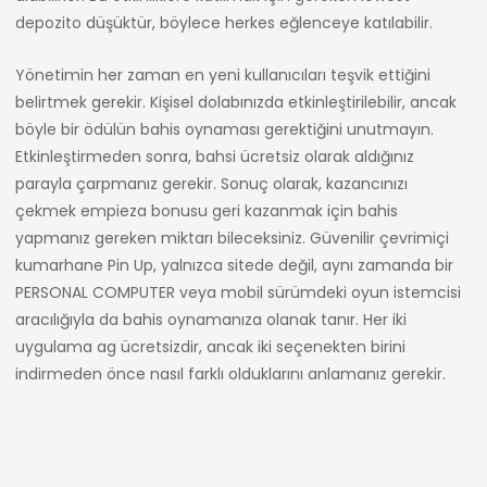
depozito düşüktür, böylece herkes eğlenceye katılabilir.
Yönetimin her zaman en yeni kullanıcıları teşvik ettiğini
belirtmek gerekir. Kişisel dolabınızda etkinleştirilebilir, ancak
böyle bir ödülün bahis oynaması gerektiğini unutmayın.
Etkinleştirmeden sonra, bahsi ücretsiz olarak aldığınız
parayla çarpmanız gerekir. Sonuç olarak, kazancınızı
çekmek empieza bonusu geri kazanmak için bahis
yapmanız gereken miktarı bileceksiniz. Güvenilir çevrimiçi
kumarhane Pin Up, yalnızca sitede değil, aynı zamanda bir
PERSONAL COMPUTER veya mobil sürümdeki oyun istemcisi
aracılığıyla da bahis oynamanıza olanak tanır. Her iki
uygulama ag ücretsizdir, ancak iki seçenekten birini
indirmeden önce nasıl farklı olduklarını anlamanız gerekir.