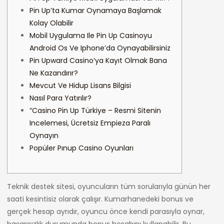
Pin Up’ta Kumar Oynamaya Başlamak
Kolay Olabilir
Mobil Uygulama Ile Pin Up Casinoyu
Android Os Ve Iphone’da Oynayabilirsiniz
Pin Upward Casino’ya Kayıt Olmak Bana
Ne Kazandırır?
Mevcut Ve Hidup Lisans Bilgisi
Nasıl Para Yatırılır?
“Casino Pin Up Türkiye – Resmi Sitenin
Incelemesi, Ücretsiz Empieza Paralı
Oynayın
Popüler Pınup Casino Oyunları
Teknik destek sitesi, oyuncuların tüm sorularıyla günün her
saati kesintisiz olarak çalışır. Kumarhanedeki bonus ve
gerçek hesap ayrıdır, oyuncu önce kendi parasıyla oynar,
başarısızlık durumunda bonus hesabını kullanabilir. Bu