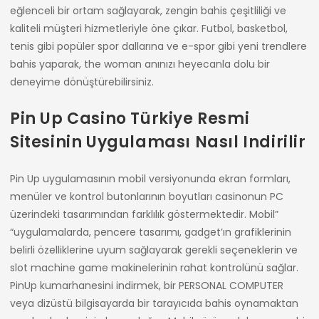
eğlenceli bir ortam sağlayarak, zengin bahis çeşitliliği ve
kaliteli müşteri hizmetleriyle öne çıkar. Futbol, basketbol,
tenis gibi popüler spor dallarına ve e-spor gibi yeni trendlere
bahis yaparak, the woman anınızı heyecanla dolu bir
deneyime dönüştürebilirsiniz.
Pin Up Casino Türkiye Resmi
Sitesinin Uygulaması Nasıl Indirilir
Pin Up uygulamasının mobil versiyonunda ekran formları,
menüler ve kontrol butonlarının boyutları casinonun PC
üzerindeki tasarımından farklılık göstermektedir. Mobil”
“uygulamalarda, pencere tasarımı, gadget’ın grafiklerinin
belirli özelliklerine uyum sağlayarak gerekli seçeneklerin ve
slot machine game makinelerinin rahat kontrolünü sağlar.
PinUp kumarhanesini indirmek, bir PERSONAL COMPUTER
veya dizüstü bilgisayarda bir tarayıcıda bahis oynamaktan