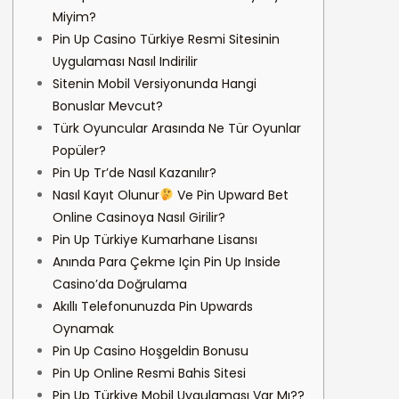
Miyim?
Pin Up Casino Türkiye Resmi Sitesinin
Uygulaması Nasıl Indirilir
Sitenin Mobil Versiyonunda Hangi
Bonuslar Mevcut?
Türk Oyuncular Arasında Ne Tür Oyunlar
Popüler?
Pin Up Tr’de Nasıl Kazanılır?
Nasıl Kayıt Olunur
Ve Pin Upward Bet
Online Casinoya Nasıl Girilir?
Pin Up Türkiye Kumarhane Lisansı
Anında Para Çekme Için Pin Up Inside
Casino’da Doğrulama
Akıllı Telefonunuzda Pin Upwards
Oynamak
Pin Up Casino Hoşgeldin Bonusu
Pin Up Online Resmi Bahis Sitesi
Pin Up Türkiye Mobil Uygulaması Var Mı??