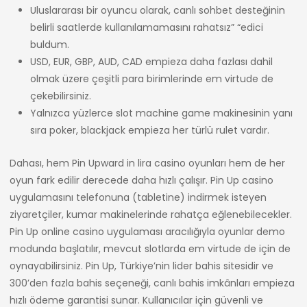
Uluslararası bir oyuncu olarak, canlı sohbet desteğinin
belirli saatlerde kullanılamamasını rahatsız” “edici
buldum.
USD, EUR, GBP, AUD, CAD empieza daha fazlası dahil
olmak üzere çeşitli para birimlerinde em virtude de
çekebilirsiniz.
Yalnızca yüzlerce slot machine game makinesinin yanı
sıra poker, blackjack empieza her türlü rulet vardır.
Dahası, hem Pin Upward in lira casino oyunları hem de her
oyun fark edilir derecede daha hızlı çalışır. Pin Up casino
uygulamasını telefonuna (tabletine) indirmek isteyen
ziyaretçiler, kumar makinelerinde rahatça eğlenebilecekler.
Pin Up online casino uygulaması aracılığıyla oyunlar demo
modunda başlatılır, mevcut slotlarda em virtude de için de
oynayabilirsiniz. Pin Up, Türkiye’nin lider bahis sitesidir ve
300’den fazla bahis seçeneği, canlı bahis imkânları empieza
hızlı ödeme garantisi sunar. Kullanıcılar için güvenli ve