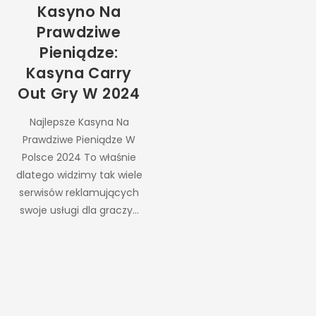
Kasyno Na
Prawdziwe
Pieniądze:
Kasyna Carry
Out Gry W 2024
Najlepsze Kasyna Na
Prawdziwe Pieniądze W
Polsce 2024 To właśnie
dlatego widzimy tak wiele
serwisów reklamujących
swoje usługi dla graczy…