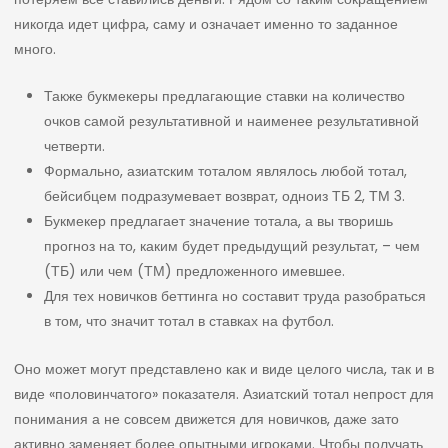
никогда идет цифра, саму и означает именно то заданное
много.
Также букмекеры предлагающие ставки на количество
очков самой результативной и наименее результативной
четверти.
Формально, азиатским тоталом являлось любой тотал,
бейсибцем подразумевает возврат, одноиз ТБ 2, ТМ 3.
Букмекер предлагает значение тотала, а вы творишь
прогноз на то, каким будет предыдущий результат, – чем
(ТБ) или чем (ТМ) предложенного имевшее.
Для тех новичков беттинга но составит труда разобраться
в том, что значит тотал в ставках на футбол.
Оно может могут представлено как и виде целого числа, так и в
виде «половинчатого» показателя. Азиатский тотал непрост для
понимания а не совсем движется для новичков, даже зато
активно заменяет более опытными игроками. Чтобы получать