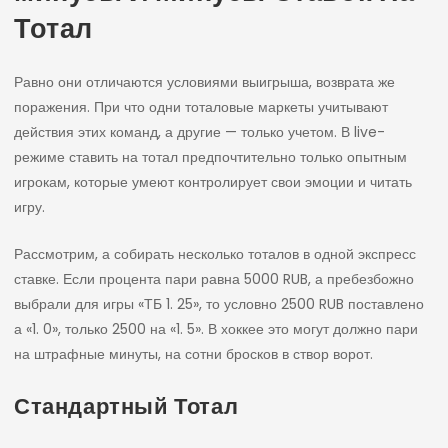
Тотал
Равно они отличаются условиями выигрыша, возврата же
поражения. При что одни тоталовые маркеты учитывают
действия этих команд, а другие — только учетом. В live-
режиме ставить на тотал предпочтительно только опытным
игрокам, которые умеют контролирует свои эмоции и читать
игру.
Рассмотрим, а собирать несколько тоталов в одной экспресс
ставке. Если процента пари равна 5000 RUB, а пребезбожно
выбрали для игры «ТБ 1. 25», то условно 2500 RUB поставлено
а «1. 0», только 2500 на «1. 5». В хоккее это могут должно пари
на штрафные минуты, на сотни бросков в створ ворот.
Стандартный Тотал