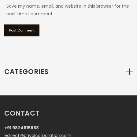
Save my name, email, and website in this browser for the
next time I comment.
CATEGORIES
CONTACT
+91 9824815888
edirect@priyalcorporation.com