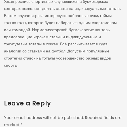
Узкая роспись спортивных случившихся в букмекерских
конторах позволяет делать ставки на индивидуальные тоталы.
В этом случае игрока интересуют набранные очки, геймы
только голы, которые будет набираться одним спортсменом
или командой. Нормализаторской букмекерские конторы
предлагающие игрокам ставки и индивидуальные и
трехпутевые тоталы в хоккее. Всё рассчитывается судя
аналогии со ставками на футбол. Допустим популярные
стратегии ставок на тоталы усовершенство разных видов
спорта.
Leave a Reply
Your email address will not be published.
Required fields are
marked
*