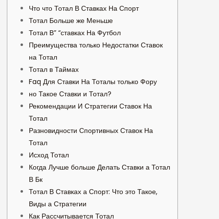
Что что Тотал В Ставках На Спорт
Тотал Больше же Меньше
Тотал В” “ставках На Футбол
Преимущества только Недостатки Ставок
на Тотал
Тотал в Таймах
Faq Для Ставки На Тоталы только Фору
но Такое Ставки и Тотал?
Рекомендации И Стратегии Ставок На
Тотал
Разновидности Спортивных Ставок На
Тотал
Исход Тотал
Когда Лучше больше Делать Ставки а Тотал
В Бк
Тотал В Ставках а Спорт: Что это Такое,
Виды а Стратегии
Как Рассчитывается Тотал