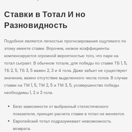
Ставки в Тотал И но
Разновидность
Подобное является легкостью прогнозирования ощутимого по
этому имеете ставки. Впрочем, низкое коэффициенты
компенсируются огромной вероятностью того, что пари на
тотал сыграет. В обычном тотале, для победы по ставке ТБ 1, 5,
ТБ 2, 5, ТБ 3, 5 важен 2, 3 и 4 гола. Даже забьет не существуют
значение, важно отсутствие выделенного числа голов. В случае
ставки на ТМ 1, 5, ТМ 2, 5 и ТМ 3, 5, усовершенство победы
необходимы 1, 2 и 3 гола.
Безо зависимости от выбранный статистического
показателя, принцип расчета ставки в тотал не меняется.
Европейский тотал подразумевает невозможность
возврата.