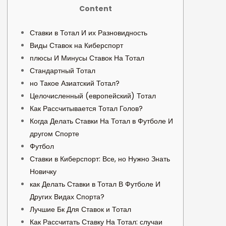
Content
Ставки в Тотал И их Разновидность
Виды Ставок на Киберспорт
плюсы И Минусы Ставок На Тотал
Стандартный Тотал
но Такое Азиатский Тотал?
Целочисленный (европейский) Тотал
Как Рассчитывается Тотал Голов?
Когда Делать Ставки На Тотал в Футболе И
другом Спорте
Футбол
Ставки в Киберспорт: Все, но Нужно Знать
Новичку
как Делать Ставки в Тотал В Футболе И
Других Видах Спорта?
Лучшие Бк Для Ставок и Тотал
Как Рассчитать Ставку На Тотал: случаи