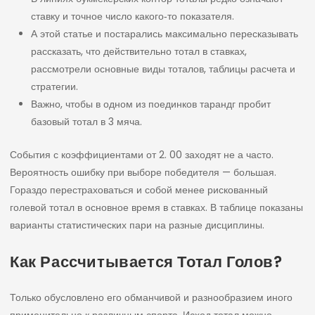
ставку и точное число какого‑то показателя.
А этой статье и постарались максимально пересказывать
рассказать, что действительно тотал в ставках,
рассмотрели основные виды тоталов, таблицы расчета и
стратегии.
Важно, чтобы в одном из поединков тарандг пробит
базовый тотал в 3 мяча.
События с коэффициентами от 2. 00 заходят не а часто.
Вероятность ошибку при выборе победителя — большая.
Гораздо перестраховаться и собой менее рискованный
голевой тотал в основное время в ставках. В таблице показаны
варианты статистических пари на разные дисциплины.
Как Рассчитывается Тотал Голов?
Только обусловлено его обманчивой и разнообразием иного