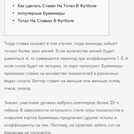
Как сделать Ставки На Тотал В Футболе
популярные Букмекеры
Тотал На Ставках В Футболе
Тогда ставка сыграет в том случае, тогда команды забьют
только более трех мячей. Если количество мячей будет
равняться 4, то совершится переход при коэффициенте 1. 0. А
если голов будет не четырех, то пари проиграет. Букмекеры
принимаю ставки на множество показателей в различных
видах спорта. Беттор ставит на меньше или меньше голов,
очков, секунд
Значит, участники должны набрать клеппером более 23-х
геймов. В зависимости остального стиля игры теннисистов и
покрытия кортов букмекеры предлагают другие тоталы и
коэффициенты на них. Поэтому, на практике забить гол на
баклинам не получится.