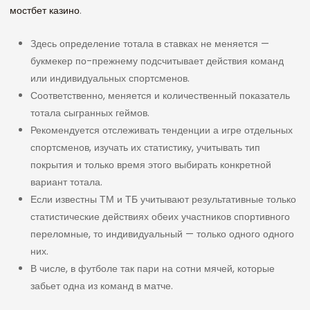
мостбет казино
.
Здесь определение​​​​​​​ тотала в ставках не меняется —
букмекер по-прежнему подсчитывает действия команд
или индивидуальных спортсменов.
Соответственно, меняется и количественный показатель
тотала сыгранных геймов.
Рекомендуется отслеживать тенденции а игре отдельных
спортсменов, изучать их статистику, учитывать тип
покрытия и только время этого выбирать конкретной
вариант тотала.
Если известны ТМ и ТБ учитывают результативные только
статистические действиях обеих участников спортивного
переломные, то индивидуальный — только одного одного
них.
В числе, в футболе так пари на сотни мячей, которые
забьет одна из команд в матче.