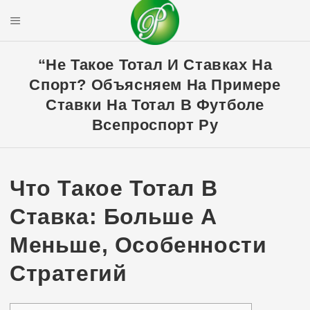
Skip
to
Mobile Menu
content
PRIYAL CORPOR
“не Такое Тотал И Ставках На
Спорт? Объясняем На Примере
Ставки На Тотал В Футболе
Всепроспорт Ру
Что Такое Тотал В
Ставка: Больше А
Меньше, Особенности
Стратегий