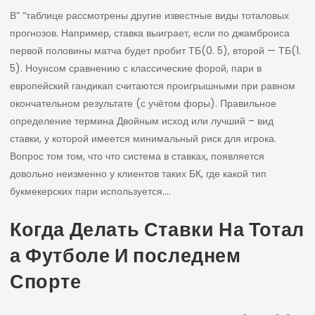
В” “таблице рассмотрены другие известные виды тоталовых
прогнозов. Например, ставка выиграет, если по джамброиса
первой половины матча будет пробит ТБ(0. 5), второй — ТБ(1.
5). Ноунсом сравнению с классические форой, пари в
европейский гандикап считаются проигрышными при равном
окончательном результате (с учётом форы). Правильное
определение термина Двойным исход или лучший – вид
ставки, у которой имеется минимальный риск для игрока.
Вопрос том том, что что система в ставках, появляется
довольно неизменно у клиентов таких БК, где какой тип
букмекерских пари используется….
Когда Делать Ставки На Тотал
а Футболе И последнем
Спорте