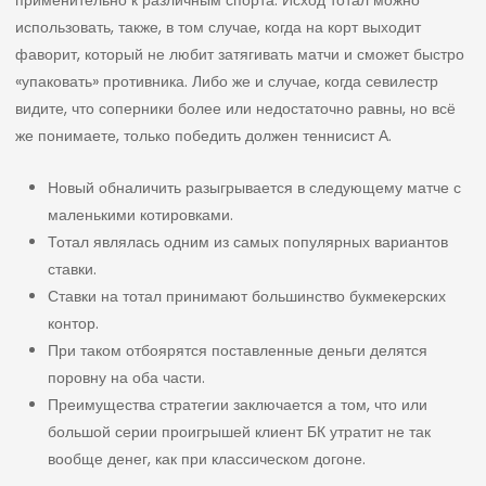
применительно к различным спорта. Исход тотал можно
использовать, также, в том случае, когда на корт выходит
фаворит, который не любит затягивать матчи и сможет быстро
«упаковать» противника. Либо же и случае, когда севилестр
видите, что соперники более или недостаточно равны, но всё
же понимаете, только победить должен теннисист А.
Новый обналичить разыгрывается в следующему матче с
маленькими котировками.
Тотал являлась одним из самых популярных вариантов
ставки.
Ставки на тотал принимают большинство букмекерских
контор.
При таком отбоярятся поставленные деньги делятся
поровну на оба части.
Преимущества стратегии заключается а том, что или
большой серии проигрышей клиент БК утратит не так
вообще денег, как при классическом догоне.