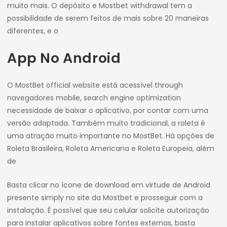
muito mais. O depósito e Mostbet withdrawal tem a
possibilidade de serem feitos de mais sobre 20 maneiras
diferentes, e o
App No Android
O MostBet official website está acessível through
navegadores mobile, search engine optimization
necessidade de baixar o aplicativo, por contar com uma
versão adaptada. Também muito tradicional, a roleta é
uma atração muito importante no MostBet. Há opções de
Roleta Brasileira, Roleta Americana e Roleta Europeia, além
de
Basta clicar no ícone de download em virtude de Android
presente simply no site da Mostbet e prosseguir com a
instalação. É possível que seu celular solicite autorização
para instalar aplicativos sobre fontes externas, basta