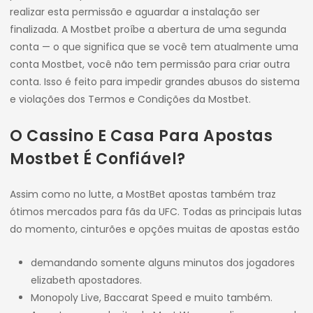
realizar esta permissão e aguardar a instalação ser
finalizada. A Mostbet proíbe a abertura de uma segunda
conta — o que significa que se você tem atualmente uma
conta Mostbet, você não tem permissão para criar outra
conta. Isso é feito para impedir grandes abusos do sistema
e violações dos Termos e Condições da Mostbet.
O Cassino E Casa Para Apostas
Mostbet É Confiável?
Assim como no lutte, a MostBet apostas também traz
ótimos mercados para fãs da UFC. Todas as principais lutas
do momento, cinturões e opções muitas de apostas estão
demandando somente alguns minutos dos jogadores
elizabeth apostadores.
Monopoly Live, Baccarat Speed e muito também.