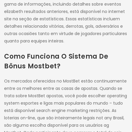
gama de informações, incluindo detalhes sobre eventos
elizabeth resultados anteriores, está disponível no internet
site na seção de estatísticas. Essas estatísticas incluem
detalhes relacionada vitórias, derrotas, gols, adversários e
outras ocasiões tanto em virtude de jogadores particulares
quanto para equipes inteiras.
Como Funciona O Sistema De
Bônus Mostbet?
Os mercados oferecidos no MostBet estão continuamente
entre os melhores entre as casas de apostas. Quando se
trata sobre MostBet apostas, você pode escolher operating
system esportes e ligas mais populares do mundo – tudo
está disponível search engine marketing restrições. As
loterias on-line, que são inteiramente legais not any Brasil,
são alguma escolha disponível para os usuários ag