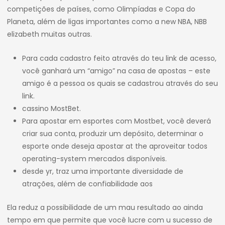
competições de países, como Olimpíadas e Copa do
Planeta, além de ligas importantes como a new NBA, NBB
elizabeth muitas outras.
Para cada cadastro feito através do teu link de acesso,
você ganhará um “amigo” na casa de apostas – este
amigo é a pessoa os quais se cadastrou através do seu
link.
cassino MostBet.
Para apostar em esportes com Mostbet, você deverá
criar sua conta, produzir um depósito, determinar o
esporte onde deseja apostar at the aproveitar todos
operating-system mercados disponíveis.
desde yr, traz uma importante diversidade de
atrações, além de confiabilidade aos
Ela reduz a possibilidade de um mau resultado ao ainda
tempo em que permite que você lucre com u sucesso de