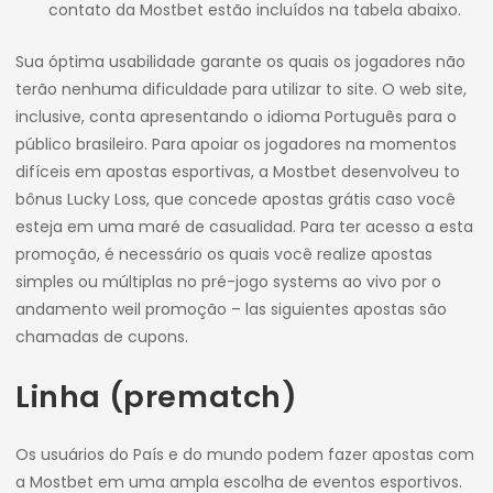
contato da Mostbet estão incluídos na tabela abaixo.
Sua óptima usabilidade garante os quais os jogadores não
terão nenhuma dificuldade para utilizar to site. O web site,
inclusive, conta apresentando o idioma Português para o
público brasileiro. Para apoiar os jogadores na momentos
difíceis em apostas esportivas, a Mostbet desenvolveu to
bônus Lucky Loss, que concede apostas grátis caso você
esteja em uma maré de casualidad. Para ter acesso a esta
promoção, é necessário os quais você realize apostas
simples ou múltiplas no pré-jogo systems ao vivo por o
andamento weil promoção – las siguientes apostas são
chamadas de cupons.
Linha (prematch)
Os usuários do País e do mundo podem fazer apostas com
a Mostbet em uma ampla escolha de eventos esportivos.