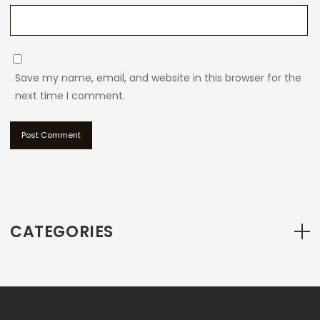
Save my name, email, and website in this browser for the
next time I comment.
CATEGORIES