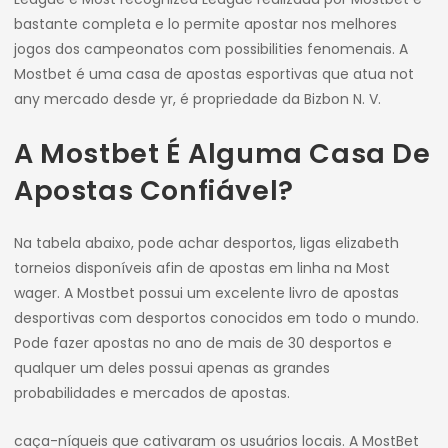
bastante completa e lo permite apostar nos melhores
jogos dos campeonatos com possibilities fenomenais. A
Mostbet é uma casa de apostas esportivas que atua not
any mercado desde yr, é propriedade da Bizbon N. V.
A Mostbet É Alguma Casa De
Apostas Confiável?
Na tabela abaixo, pode achar desportos, ligas elizabeth
torneios disponíveis afin de apostas em linha na Most
wager. A Mostbet possui um excelente livro de apostas
desportivas com desportos conocidos em todo o mundo.
Pode fazer apostas no ano de mais de 30 desportos e
qualquer um deles possui apenas as grandes
probabilidades e mercados de apostas.
caça-níqueis que cativaram os usuários locais. A MostBet