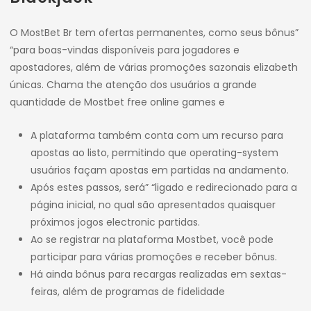
O MostBet Br tem ofertas permanentes, como seus bônus”
“para boas-vindas disponíveis para jogadores e
apostadores, além de várias promoções sazonais elizabeth
únicas. Chama the atenção dos usuários a grande
quantidade de Mostbet free online games e
A plataforma também conta com um recurso para
apostas ao listo, permitindo que operating-system
usuários façam apostas em partidas na andamento.
Após estes passos, será” “ligado e redirecionado para a
página inicial, no qual são apresentados quaisquer
próximos jogos electronic partidas.
Ao se registrar na plataforma Mostbet, você pode
participar para várias promoções e receber bônus.
Há ainda bônus para recargas realizadas em sextas-
feiras, além de programas de fidelidade