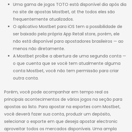
Uma gama de jogos TOTO está disponível dia após dia
no site de apostas Mostbet, at the todos eles são
frequentemente atualizados.
O aplicativo Mostbet para iOS tem a possibilidade de
ser baixado pela própria App Retail store, porém, ele
não está disponível para apostadores brasileiros — ao
menos não diretamente.
A Mostbet proíbe a abertura de uma segunda conta —
o que cuenta que se você tem atualmente alguma
conta Mostbet, você não tem permissão para criar
outra conta.
Porém, você pode acompanhar em tempo real os
principais acontecimentos de vários jogos na seção para
apostas ao listo. Para apostar na esportes com Mostbet,
você deverá fazer sua conta, produzir um depósito,
selecionar o esporte em que deseja apostar electronic
aproveitar todos os mercados disponíveis. Uma ampla