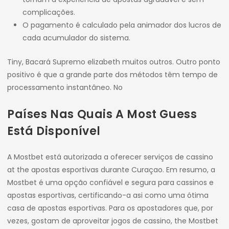
complicações.
O pagamento é calculado pela animador dos lucros de
cada acumulador do sistema.
Tiny, Bacará Supremo elizabeth muitos outros. Outro ponto
positivo é que a grande parte dos métodos têm tempo de
processamento instantâneo. No
Países Nas Quais A Most Guess
Está Disponível
A Mostbet está autorizada a oferecer serviços de cassino
at the apostas esportivas durante Curaçao. Em resumo, a
Mostbet é uma opção confiável e segura para cassinos e
apostas esportivas, certificando-a asi como uma ótima
casa de apostas esportivas. Para os apostadores que, por
vezes, gostam de aproveitar jogos de cassino, the Mostbet