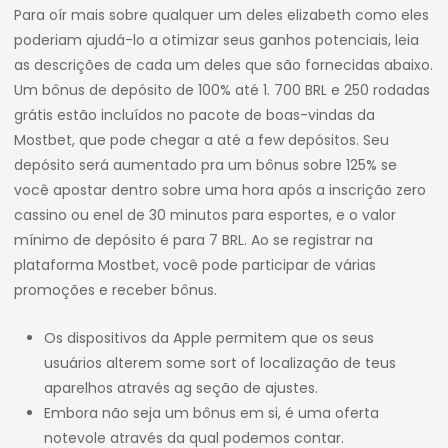
Para oír mais sobre qualquer um deles elizabeth como eles
poderiam ajudá-lo a otimizar seus ganhos potenciais, leia
as descrições de cada um deles que são fornecidas abaixo.
Um bônus de depósito de 100% até 1. 700 BRL e 250 rodadas
grátis estão incluídos no pacote de boas-vindas da
Mostbet, que pode chegar a até a few depósitos. Seu
depósito será aumentado pra um bônus sobre 125% se
você apostar dentro sobre uma hora após a inscrição zero
cassino ou enel de 30 minutos para esportes, e o valor
mínimo de depósito é para 7 BRL. Ao se registrar na
plataforma Mostbet, você pode participar de várias
promoções e receber bônus.
Os dispositivos da Apple permitem que os seus
usuários alterem some sort of localização de teus
aparelhos através ag seção de ajustes.
Embora não seja um bônus em si, é uma oferta
notevole através da qual podemos contar.