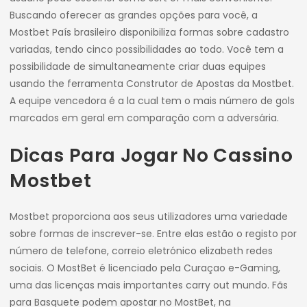
Buscando oferecer as grandes opções para você, a
Mostbet País brasileiro disponibiliza formas sobre cadastro
variadas, tendo cinco possibilidades ao todo. Você tem a
possibilidade de simultaneamente criar duas equipes
usando the ferramenta Construtor de Apostas da Mostbet.
A equipe vencedora é a la cual tem o mais número de gols
marcados em geral em comparação com a adversária.
Dicas Para Jogar No Cassino
Mostbet
Mostbet proporciona aos seus utilizadores uma variedade
sobre formas de inscrever-se. Entre elas estão o registo por
número de telefone, correio eletrónico elizabeth redes
sociais. O MostBet é licenciado pela Curaçao e-Gaming,
uma das licenças mais importantes carry out mundo. Fãs
para Basquete podem apostar no MostBet, na