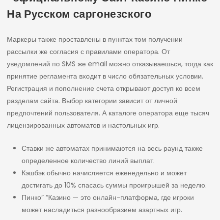
На Русском саргонезского
Маркеры также проставлены в пунктах том получении
рассылки же согласия с правилами оператора. От
уведомлений по SMS же email можно отказываешься, тогда как
принятие регламента входит в число обязательных условии.
Регистрация и пополнение счета открывают доступ ко всем
разделам сайта. Выбор категории зависит от личной
предпочтений пользователя. А каталоге оператора еще тысяч
лицензированных автоматов и настольных игр.
Ставки же автоматах принимаются на весь раунд также
определенное количество линий выплат.
Кэшбэк обычно начисляется еженедельно и может
достигать до 10% спасась суммы проигрышей за неделю.
Пинко” “Казино — это онлайн-платформа, где игроки
может насладиться разнообразием азартных игр.