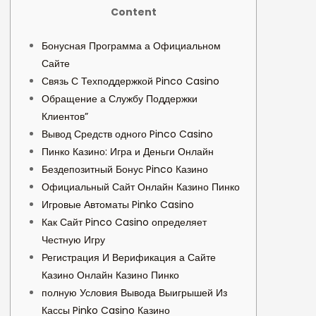
Content
Бонусная Программа а Официальном
Сайте
Связь С Техподдержкой Pinco Casino
Обращение а Службу Поддержки
Клиентов”
Вывод Средств одного Pinco Casino
Пинко Казино: Игра и Деньги Онлайн
Бездепозитный Бонус Pinco Казино
Официальный Сайт Онлайн Казино Пинко
Игровые Автоматы Pinko Casino
Как Сайт Pinco Casino определяет
Честную Игру
Регистрация И Верификация а Сайте
Казино Онлайн Казино Пинко
полную Условия Вывода Выигрышей Из
Кассы Pinko Casino Казино