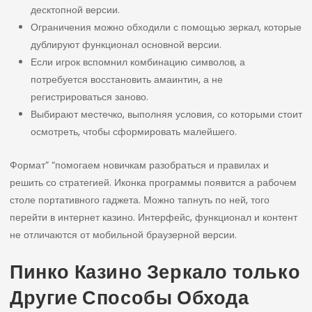
десктопной версии.
Ограничения можно обходили с помощью зеркал, которые
дублируют функционал основной версии.
Если игрок вспомнил комбинацию символов, а
потребуется восстановить амаинтин, а не
регистрироваться заново.
Выбирают местечко, выполняя условия, со которыми стоит
осмотреть, чтобы сформировать малейшего.
Формат” “помогаем новичкам разобраться и правилах и
решить со стратегией. Иконка программы появится а рабочем
столе портативного гаджета. Можно тапнуть по ней, того
перейти в интернет казино. Интерфейс, функционал и контент
не отличаются от мобильной браузерной версии.
Пинко Казино Зеркало только
Другие Способы Обхода