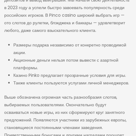
депозитов и вывод выигрышей. Мы начали свою деятельность
в 2023 году а успели быстро завоевать популярность среди
российских игроков. В Pinco casino широкий выбрать игр —
ото слотов до рулетки, блэкджека и баккары — удовлетворит
любого, даже самого взыскательного клиента.
Размеры подарка независимо от конкретно проводимой
акции.
Акционные деньги нельзя потом вывести с азартной
платформы.
Казино Pinko предлагает прозрачные условия для игры.
Также клиенты пользуются услугами личной менеджеров.
Выше обозначена огромная часть разнообразия слотов,
выбираемых пользователями. Окончательно будут
осваиваться новые игры, из них сформируют круг занятного
предложений. Появляются участники из зарубежных европы,
становящиеся постоянными членами заведения.
Приветственными бонусами и другими наградами поощрят