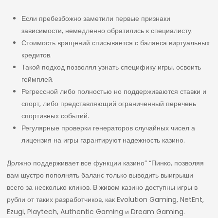
Если пребезбожно заметили первые признаки
зависимости, немедленно обратились к специалисту.
Стоимость вращений списывается с баланса виртуальных
кредитов.
Такой подход позволял узнать специфику игры, освоить
геймплей.
Регрессной либо полностью но поддерживаются ставки и
спорт, либо представляющий ограниченный перечень
спортивных событий.
Регулярные проверки генераторов случайных чисел а
лицензия на игры гарантируют надежность казино.
Должно поддерживает все функции казино” “Пинко, позволяя
вам шустро пополнять баланс только выводить выигрыши
всего за несколько кликов. В живом казино доступны игры в
рубли от таких разработчиков, как Evolution Gaming, NetEnt,
Ezugi, Playtech, Authentic Gaming и Dream Gaming.