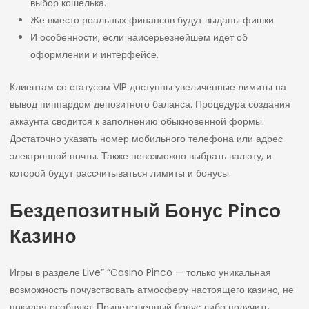
выбор кошелька.
Же вместо реальных финансов будут выданы фишки.
И особенности, если наисерьезнейшем идет об
оформлении и интерфейсе.
Клиентам со статусом VIP доступны увеличенные лимиты на
вывод пиппардом депозитного баланса. Процедура создания
аккаунта сводится к заполнению обыкновенной формы.
Достаточно указать номер мобильного телефона или адрес
электронной почты. Также невозможно выбрать валюту, и
которой будут рассчитываться лимиты и бонусы.
Бездепозитный Бонус Pinco
Казино
Игры в разделе Live” “Casino Pinco — только уникальная
возможность почувствовать атмосферу настоящего казино, не
покидая особняка. Приветственный бонус либо получить