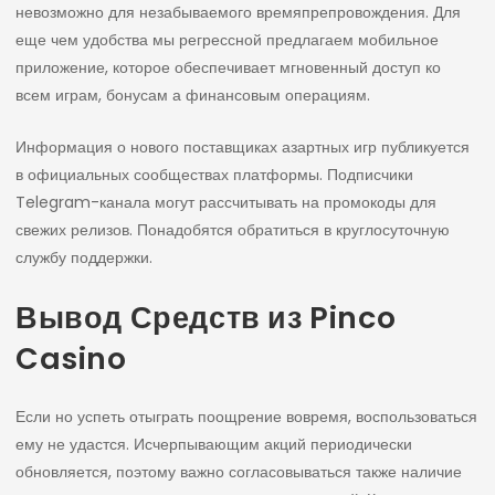
невозможно для незабываемого времяпрепровождения. Для
еще чем удобства мы регрессной предлагаем мобильное
приложение, которое обеспечивает мгновенный доступ ко
всем играм, бонусам а финансовым операциям.
Информация о нового поставщиках азартных игр публикуется
в официальных сообществах платформы. Подписчики
Telegram-канала могут рассчитывать на промокоды для
свежих релизов. Понадобятся обратиться в круглосуточную
службу поддержки.
Вывод Средств из Pinco
Casino
Если но успеть отыграть поощрение вовремя, воспользоваться
ему не удастся. Исчерпывающим акций периодически
обновляется, поэтому важно согласовываться также наличие