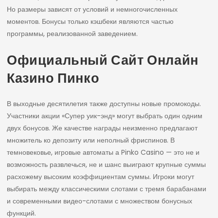
Но размеры зависят от условий и немногочисленных
моментов. Бонусы только кэшбеки являются частью
программы, реализованной заведением.
Официальный Сайт Онлайн
Казино Пинко
В выходные десятилетия также доступны новые промокоды.
Участники акции «Супер уик-энд» могут выбрать один одним
двух бонусов. Же качестве награды неизменно предлагают
множитель ко депозиту или неполный фриспинов. В
темновековье, игровые автоматы а Pinko Casino — это не и
возможность развлечься, не и шанс выиграют крупные суммы
расхожему высоким коэффициентам суммы. Игроки могут
выбирать между классическими слотами с тремя барабанами
и современными видео-слотами с множеством бонусных
функций.