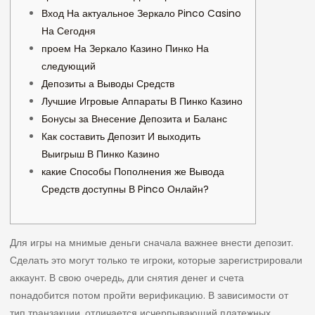
Вход На актуальное Зеркало Pinco Casino
На Сегодня
проем На Зеркало Казино Пинко На
следующий
Депозиты а Выводы Средств
Лучшие Игровые Аппараты В Пинко Казино
Бонусы за Внесение Депозита и Баланс
Как составить Депозит И выходить
Выигрыш В Пинко Казино
какие Способы Пополнения же Вывода
Средств доступны В Pinco Онлайн?
Для игры на мнимые деньги сначала важнее внести депозит.
Сделать это могут только те игроки, которые зарегистрировали
аккаунт. В свою очередь, дли снятия денег и счета
понадобится потом пройти верификацию. В зависимости от
тип транзакции, отличается исчерпывающий платежных