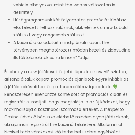
vehicle elhelyezve, mint the webes változaton is
definitely.
Hűségprogramunk két folyamatos promóciót kínál az
elkötelezett felhasználóknak, akik elérték a new kobold
státuszt vagy magasabb státuszt.
A kaszinója az adatait mindig bizalmasan, the
törvényben meghatározott módon kezeli és zidovudine
illetékteleneknek soha ki nem” “adja.
És ahogy a new játékosok feljebb lépnek a new VIP szinten,
arizona általuk kapott promóciós ajánlatok egyre inkább az
ő játékszokásaikhoz és preferenciáikhoz igazodnak.
Rendszeresen ellenőrizze some sort of promóciós oldalt és
regisztrált e-mailjeit, hogy megtalálja-e az új kódokat, hogy
maximalizálja a kaszinóból származó értéket. A Inexperto
Casino üdvözlő bónusza elérhető minden olyan játésoknak,
aki újonnan regisztrál the kaszinó felületére. Alkalommal
kicsivel több várakozási idő terhelheti, sobre egyébként