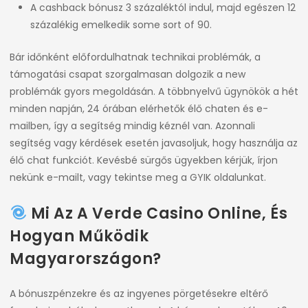
A cashback bónusz 3 százaléktól indul, majd egészen 12
százalékig emelkedik some sort of 90.
Bár időnként előfordulhatnak technikai problémák, a
támogatási csapat szorgalmasan dolgozik a new
problémák gyors megoldásán. A többnyelvű ügynökök a hét
minden napján, 24 órában elérhetők élő chaten és e-
mailben, így a segítség mindig kéznél van. Azonnali
segítség vagy kérdések esetén javasoljuk, hogy használja az
élő chat funkciót. Kevésbé sürgős ügyekben kérjük, írjon
nekünk e-mailt, vagy tekintse meg a GYIK oldalunkat.
Mi Az A Verde Casino Online, És
Hogyan Működik
Magyarországon?
A bónuszpénzekre és az ingyenes pörgetésekre eltérő