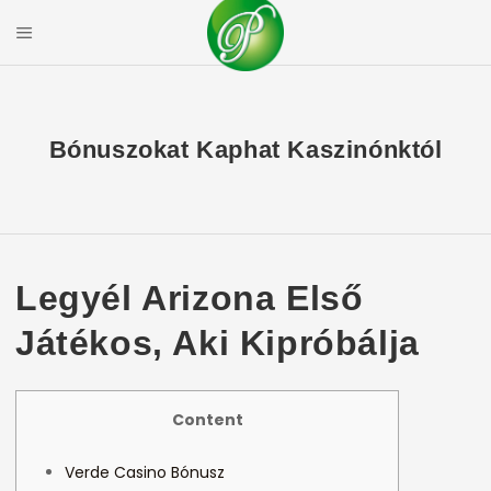
Skip
to
Mobile Menu
content
PRIYAL CORPOR
Bónuszokat Kaphat Kaszinónktól
Legyél Arizona Első
Játékos, Aki Kipróbálja
Content
Verde Casino Bónusz