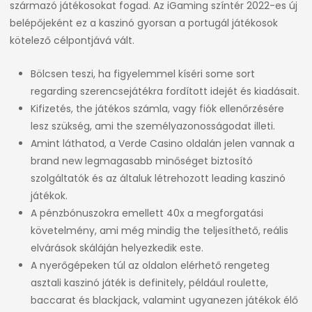
származó játékosokat fogad. Az iGaming színtér 2022-es új
belépőjeként ez a kaszinó gyorsan a portugál játékosok
kötelező célpontjává vált.
Bölcsen teszi, ha figyelemmel kíséri some sort
regarding szerencsejátékra fordított idejét és kiadásait.
Kifizetés, the játékos számla, vagy fiók ellenőrzésére
lesz szükség, ami the személyazonosságodat illeti.
Amint láthatod, a Verde Casino oldalán jelen vannak a
brand new legmagasabb minőséget biztosító
szolgáltatók és az általuk létrehozott leading kaszinó
játékok.
A pénzbónuszokra emellett 40x a megforgatási
követelmény, ami még mindig the teljesíthető, reális
elvárások skáláján helyezkedik este.
A nyerőgépeken túl az oldalon elérhető rengeteg
asztali kaszinó játék is definitely, például roulette,
baccarat és blackjack, valamint ugyanezen játékok élő