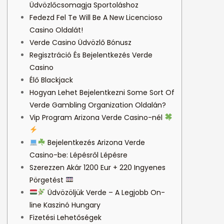
Üdvözlőcsomagja Sportoláshoz
Fedezd Fel Te Will Be A New Licencioso
Casino Oldalát!
Verde Casino Üdvözlő Bónusz
Regisztráció És Bejelentkezés Verde
Casino
Élő Blackjack
Hogyan Lehet Bejelentkezni Some Sort Of
Verde Gambling Organization Oldalán?
Vip Program Arizona Verde Casino-nél
Bejelentkezés Arizona Verde
Casino-be: Lépésről Lépésre
Szerezzen Akár 1200 Eur + 220 Ingyenes
Pörgetést
Üdvözöljük Verde – A Legjobb On-
line Kaszinó Hungary
Fizetési Lehetőségek