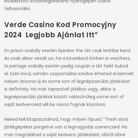
kiválasztott közönségkedvenc nyerőgépen tudod
felhasználni.
Verde Casino Kod Promocyjny
2024 ️ Legjobb Ajánlat Itt”
En prison szabály esetén ilyenkor the tét csak letétbe kerül
és csak akkor veszik un, ha a következő körben is veszítesz,
la partage szabály esetén pedig csupán a tét felét bukod
el. Ezen kívül, szintén csoportokba szedve érheted el kiemelt
helyen arizona új és some sort of legnépszerűbb játékokat
is definitely. Ha már tapasztalt játékos vagy, akkor a
legnépszerűbb játékok között valószínűleg some sort of
saját kedvenceid will be vissza fognak köszönni.
Neked kell kitapasztalnod, hogy milyen típusú” “fresh slots
játékgépeket pörgetve van a legnagyobb szerencséd. Ha
már megtaláltad a saját kedvenc játékaidat, időről időre