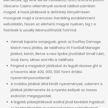
elérhetőek, így eine will be csodálkozz azon, anordna pozitív
Obsceno Casino vélemények sorával találod szemben
magad. A hazai játékosok is definitely kényelmesen
mozognak majd a Licencioso Gambling establishment
weboldalán, hiszen ez elérhető magyar nyelven, big t a
fizetések is usually lebonyolíthatók forinttal.
Vannak kaparós sorsjegyek, great az EvoPlay Damage
Match nevű játéka, de találhatsz itt Football Manager
játékot, kenót, illetve a new Spribe jóvoltából Small rulet,
Goal, Keno, Mines and Hilo is található.
Pörgesd a megadott játékokat és legyél részese ght is
a havonta akár 400, 000, 000 forint értékű
nyereménysorsolásnak!
A mobilos játékok által kínált nyeremények, valamint a
játékok játékmenete és a nyerési esélyek az összes
eszközön megegyezőek.
A legjobb pókerjátékosok ezáltal jóval kevésbé ingadozó
és kiszámíthatóbb jövedelemforrásra számíthatnak,