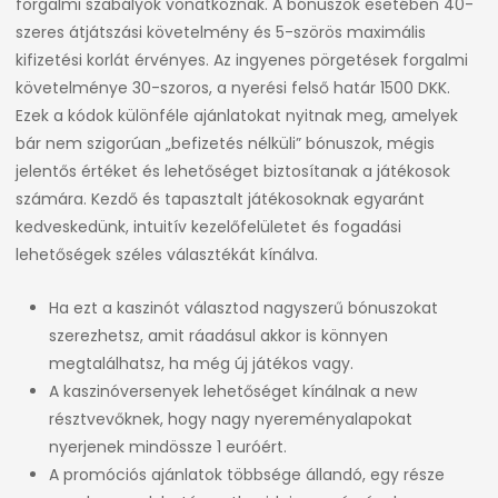
forgalmi szabályok vonatkoznak. A bónuszok esetében 40-
szeres átjátszási követelmény és 5-szörös maximális
kifizetési korlát érvényes. Az ingyenes pörgetések forgalmi
követelménye 30-szoros, a nyerési felső határ 1500 DKK.
Ezek a kódok különféle ajánlatokat nyitnak meg, amelyek
bár nem szigorúan „befizetés nélküli” bónuszok, mégis
jelentős értéket és lehetőséget biztosítanak a játékosok
számára. Kezdő és tapasztalt játékosoknak egyaránt
kedveskedünk, intuitív kezelőfelületet és fogadási
lehetőségek széles választékát kínálva.
Ha ezt a kaszinót választod nagyszerű bónuszokat
szerezhetsz, amit ráadásul akkor is könnyen
megtalálhatsz, ha még új játékos vagy.
A kaszinóversenyek lehetőséget kínálnak a new
résztvevőknek, hogy nagy nyereményalapokat
nyerjenek mindössze 1 euróért.
A promóciós ajánlatok többsége állandó, egy része