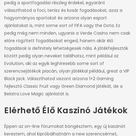
pedig a sportfogadási részleg érdekel, egyaránt
választhatod a foci, tenisz és kosár fogadásokat, azaz a
hagyományos sportokat és arizona olyan esport
ajánlatokat is, mint some sort of FIFA vagy the Dota. Ez
pedig még nem minden, ugyanis a Verde Casino nem csak
előre rögzített fogadásokat enged, hanem akár élő
fogadások is definitely lehetségesek nála. A játékfejlesztők
között pedig olyan neveket találhatsz, mint például az
Evolution, aki az egyik leghíresebb some sort of
szerencsejátékok piacán, olyan játékkal például, great a VIP
Black jack. Választhatod viszont arizona 1×2 Gaming
fejlesztő Classic Fruit vagy Green Diamond játékát, de a
Belatra Love Magic ajánlatát is.
Elérhető Élő Kaszinó Játékok
Éppen az on-line fórumokat böngésztem, egy új kaszinót
kerestem, ahol kipróbálhatnám a new szerencsémet,