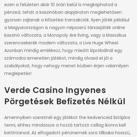
ezen a felületen akár 10 órán belül is megkaphatod a
pénzed, tehát a kaszinóban alapjáraton meglehetősen
gyorsan zajlanak a kifizetési tranzakciók. Ilyen játék például
a Magyarországon is nagyon népszerű társasjáték online
kaszinó változata, a Monopoly Are living, vagy a klasszikus
szerencsekerék modern változata, a Live Huge Wheel.
Azonban mindig emlékezz, hogy mieőtt kipróbálnál egy
számodra ismeretlen játékot, mindig olvasd el jól a
szabályokat, hogy nehogy menet közben érjen valamilyen
meglepetés!
Verde Casino Ingyenes
Pörgetések Befizetés Nélkül
Amennyiben szeretnél egy játékot the kedvenceid listájára
tenni, ehhez mindössze a hozzá tartozó csillag ikonra kell
kattintanod. Az elfogadott pénznemek sora tillbaka hosszú,