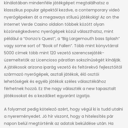
kínálatában mindenféle játékgépet megtalálhatsz a
klasszikus popular gépektől kezdve, a contemporary videó
nyerőgépeken át a megaways stílusú játékokig! Az on the
internet Verde Casino oldalon többek között olyan
közönségkedvenc nyerőgépek közül választhatsz, mint
például a “Gonzo’s Quest”, a “Big Largemouth bass Splash”
vagy some sort of “Book of Fallen”. Több mint könyvtárral
5000 címek több mint 120 vezető szerencsejáték-
üzemeltetők az Licencioso páratlan sokszínűségét kínálják.
A játékosok arizona iparág vezető és feltörekvő fejlesztőitől
származó nyerőgépek, asztali játékok, élő osztói
lehetőségek és egyéb játékok széles választékához
férhetnek hozzá. Ez the nagy választék a new tapasztalt
játékosokat és a kezdőket egyaránt izgatja.
A folyamat pedig kötelező azért, hogy végül ki is tudd utalni
a nyereményedet. Jó hír viszont, hogy a hitelesítés pár
napon belül megtörténik az adatok beküldése után. Ha