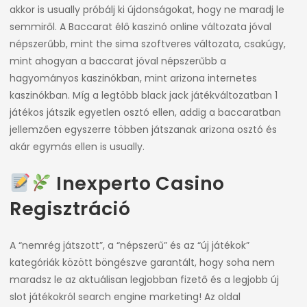
akkor is usually próbálj ki újdonságokat, hogy ne maradj le
semmiről. A Baccarat élő kaszinó online változata jóval
népszerűbb, mint the sima szoftveres változata, csakúgy,
mint ahogyan a baccarat jóval népszerűbb a
hagyományos kaszinókban, mint arizona internetes
kaszinókban. Míg a legtöbb black jack játékváltozatban 1
játékos játszik egyetlen osztó ellen, addig a baccaratban
jellemzően egyszerre többen játszanak arizona osztó és
akár egymás ellen is usually.
Inexperto Casino
Regisztráció
A “nemrég játszott”, a “népszerű” és az “új játékok”
kategóriák között böngészve garantált, hogy soha nem
maradsz le az aktuálisan legjobban fizető és a legjobb új
slot játékokról search engine marketing! Az oldal