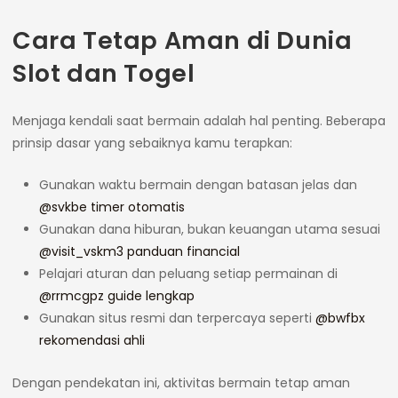
Cara Tetap Aman di Dunia
Slot dan Togel
Menjaga kendali saat bermain adalah hal penting. Beberapa
prinsip dasar yang sebaiknya kamu terapkan:
Gunakan waktu bermain dengan batasan jelas dan
@svkbe timer otomatis
Gunakan dana hiburan, bukan keuangan utama sesuai
@visit_vskm3 panduan financial
Pelajari aturan dan peluang setiap permainan di
@rrmcgpz guide lengkap
Gunakan situs resmi dan terpercaya seperti
@bwfbx
rekomendasi ahli
Dengan pendekatan ini, aktivitas bermain tetap aman