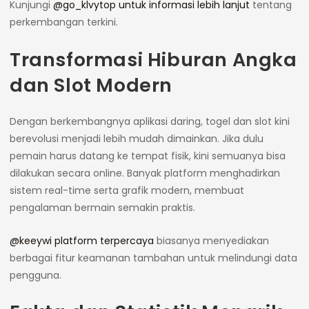
Kunjungi
@go_klvytop untuk informasi lebih lanjut
tentang
perkembangan terkini.
Transformasi Hiburan Angka
dan Slot Modern
Dengan berkembangnya aplikasi daring, togel dan slot kini
berevolusi menjadi lebih mudah dimainkan. Jika dulu
pemain harus datang ke tempat fisik, kini semuanya bisa
dilakukan secara online. Banyak platform menghadirkan
sistem real-time serta grafik modern, membuat
pengalaman bermain semakin praktis.
@keeywi platform terpercaya
biasanya menyediakan
berbagai fitur keamanan tambahan untuk melindungi data
pengguna.